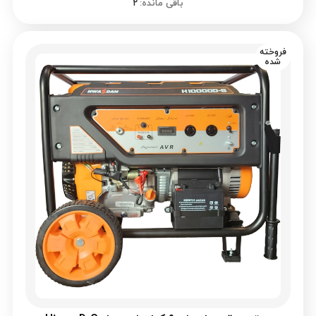
باقی مانده:
۲
فروخته
شده