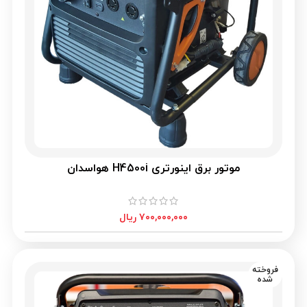
موتور برق اینورتری H4500i هواسدان
۷۰۰,۰۰۰,۰۰۰
ریال
فروخته
شده