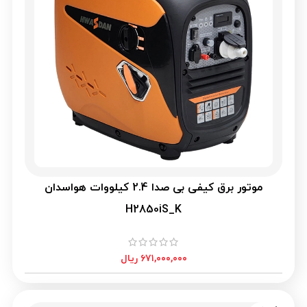
موتور برق کیفی بی صدا 2.4 کیلووات هواسدان
H2850iS_K
۶۷۱,۰۰۰,۰۰۰
ریال