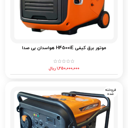
موتور برق کیفی H4500iE هواسدان بی صدا
۱,۲۵۰,۰۰۰,۰۰۰
ریال
فروخته
شده