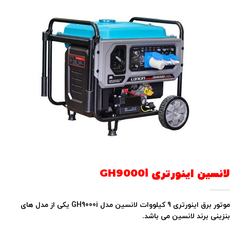
لانسین اینورتری GH9000i
موتور برق اینورتری 9 کیلووات لانسین مدل GH9000i یکی از مدل های
بنزینی برند لانسین می باشد.