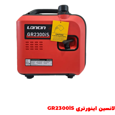
لانسین اینورتری GR2300iS