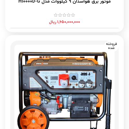
موتور برق هواسدان 9 کیلووات مدل H10000D-G
۱,۶۵۰,۰۰۰,۰۰۰
ریال
فروخته
شده