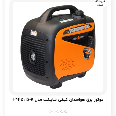
فروخته
شده
موتور برق هواسدان کیفی سایلنت مدل H4450iS-K