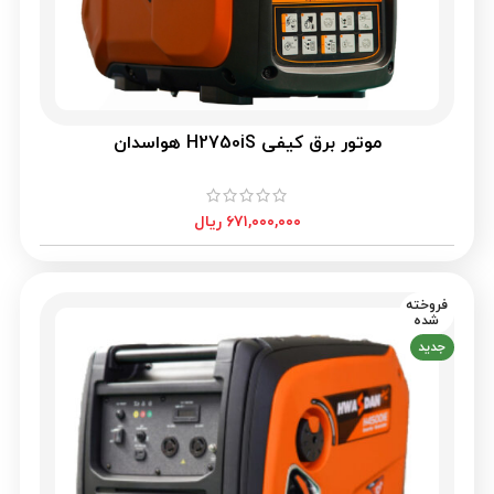
موتور برق کیفی H2750iS هواسدان
۶۷۱,۰۰۰,۰۰۰
ریال
فروخته
شده
جدید