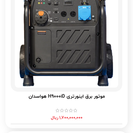
موتور برق اینورتری H9000iD هواسدان
۱,۷۰۰,۰۰۰,۰۰۰
ریال