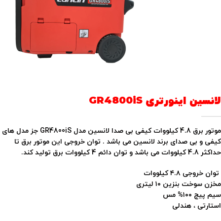
لانسین اینورتری GR4800iS
موتور برق 4.8 کیلووات کیفی بی صدا لانسین مدل GR4800iS جز مدل های
کیفی و بی صدای برند لانسین می باشد . توان خروجی این موتور برق تا
حداکثر 4.8 کیلووات می باشد و توان دائم 4 کیلووات برق تولید کند.
توان خروجی ۴.۸ کیلووات
مخزن سوخت بنزین ۱۰ لیتری
سیم پیچ ۱۰۰% مس
استارتی ، هندلی