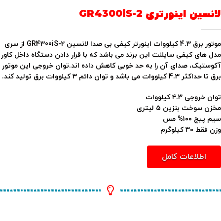
لانسین اینورتری GR4300iS-2
موتور برق 4.3 کیلووات اینورتر کیفی بی صدا لانسین GR4300iS-2 از سری
مدل های کیفی سایلنت این برند می باشد که با قرار دادن دستگاه داخل کاور
آکوستیک، صدای آن را به حد خوبی کاهش داده اند.توان خروجی این موتور
برق تا حداکثر 4.3 کیلووات می باشد و توان دائم 3 کیلووات برق تولید کند.
توان خروجی ۴.۳ کیلووات
مخزن سوخت بنزین ۵ لیتری
سیم پیچ ۱۰۰% مس
وزن فقط ۳۰ کیلوگرم
اطلاعات کامل