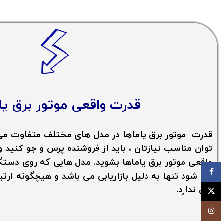
قدرت واقعی
موتور برق یا
قدرت
موتور برق یاماها
در مدل های مختلف متفاوت می ب
توان مناسب نیازتان ، باید از فروشنده پرس و جو کنید 
واقعی
موتور برق یاماها
بشوید. مدل هایی که روی دستگاه
فيسبوک
می شود تنها به دلیل بازاریابی می باشد و هیچگونه ارتب
برق ندارد.
توئیتر (X)
اینستاگرام