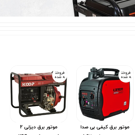
فروخت
فروخت
ه شده
ه شده
موتور برق کیفی بی صدا
موتور برق دیزلی 2
تور برق استارتی ایمر مدل LT3900EB