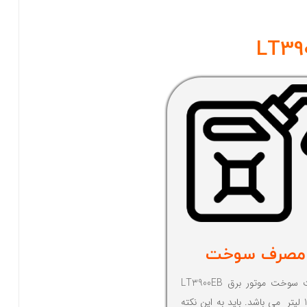
مصرف سوخت
ظرفیت سوخت موتور برق LT3900EB
ایمر 15 لیتر می باشد. باید به این نکته