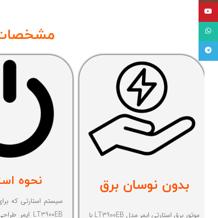
یوتیوب
مشخصات موت
واتساپ
تلگرام
نحوه است
بدون نوسان برق
سیستم استارتی که برای
LT3900EB ایمر
موتور برق استارتی ایمر مدل LT3900EB با