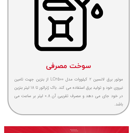
سوخت مصرفی
موتور برق لانسین 2 کیلووات مدل LC2500 از بنزین جهت تامین
نیروی خود و تولید برق استفاده می کند. باک ژنراتور تا 18 لیتر بنزین
در خود جای می دهد و مصرف تقریبی آن 0.8 لیتر بر ساعت می
باشد.