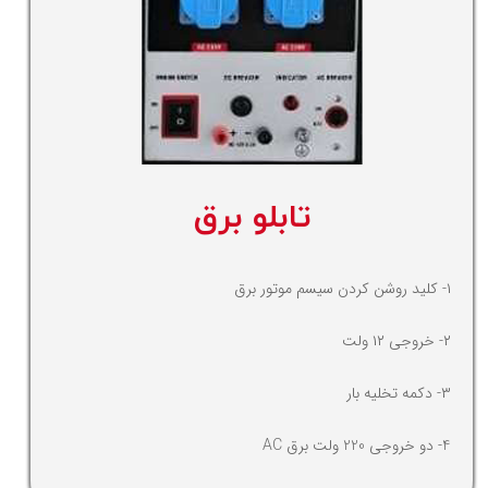
تابلو برق
۱- کلید روشن کردن سیسم موتور برق
۲- خروجی ۱۲ ولت
۳- دکمه تخلیه بار
4- دو خروجی 220 ولت برق AC