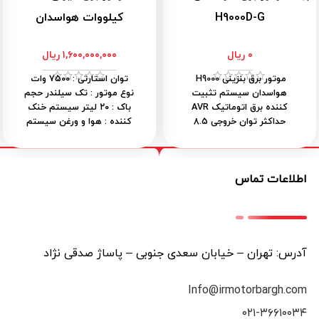
H9000D-G
کیلووات هواسدان
۰
ریال
۱,۶۰۰,۰۰۰,۰۰۰
ریال
موتور برق بنزینی H9000
توان استارتی
: ۷۵۰۰ وات
هواسدان سیستم تثبیت
نوع موتور
: تک سیلندر
حجم
کننده برق اتوماتیک AVR
باک
: ۲۰ لیتر
سیستم خنک
حداکثر توان خروجی 8.5
کننده
: هوا و ورغن
سیستم
کیلووات توان دائم 7.5
استارت
: استارت و هندل
کیلووات یک سال گارانتی
ساعت کار مجاز دستگاه
: ۱۶
موتور و سیم پیچ 100% مس
ساعت
نوع سوخت
: گازوئیل
اطلاعات تماس
مخزن سوخت بنزین 28
وزن دستگاه
: ۱۱۲ کیلو
آمپر
:
لیتری نمایشگر دیجیتال 5
۳۰ آمپر
کاره خاموش کن اتوماتیک در
صورت کمبود روغن ابعاد
74x56x58 سانتیمتر وزن
فقط 91 کیلوگرم
آدرس: تهران – خیابان سعدی جنوبی – پاساژ صدقی نژاد
Info@irmotorbargh.com
۰۲۱-۳۶۶۱۰۰۳۴