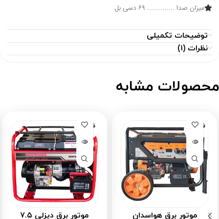
میزان صدا
..............
۶۹ دسی بل
توضیحات تکمیلی
نظرات (۱)
حصولات مشابه
فروخته
فروخته
شده
شده
موتور برق هواسدان
موتور برق دیزلی ۷.۵