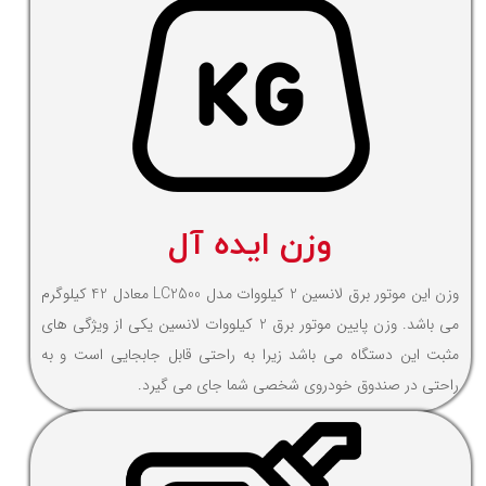
وزن ایده آل
وزن این موتور برق لانسین 2 کیلووات مدل LC2500 معادل 42 کیلوگرم
می باشد. وزن پایین موتور برق 2 کیلووات لانسین یکی از ویژگی های
مثبت این دستگاه می باشد زیرا به راحتی قابل جابجایی است و به
راحتی در صندوق خودروی شخصی شما جای می گیرد.