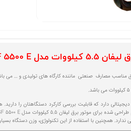
یلووات مدل LGF 5500 E
فان 5.5 کیلو وات مدل LGF 5500 E نمایشگر دیجیتالی دارد که قابلیت بررسی کارکرد د
دارد. همچنین با استفاده از این تکنولوژی، وزن دستگاه بسیار پ