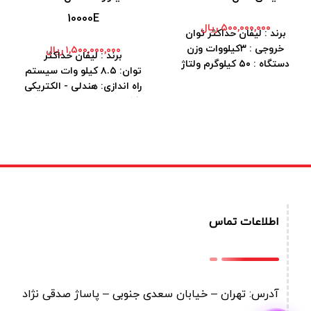
10000E
۵۰۰,۰۰۰,۰۰۰
ریال
برند : لیفان حداکثر توان
خروجی : ۳کیلووات وزن
۱,۵۰۰,۰۰۰,۰۰۰
ریال
برند : لیفان حداکثر
دستگاه : ۵۰ کیلوگرم ولتاژ
توان: ۸.۵ کیلو وات سیستم
خروجی : ۲۲۰ ولت
راه اندازی: هندلی - الکتریکی
فرکانس: ۵۰ هرتز حجم باک
: ۳۵ لیتر وزن : ۹۵ کیلو گرم
اطلاعات تماس
آدرس: تهران – خیابان سعدی جنوبی – پاساژ صدقی نژاد