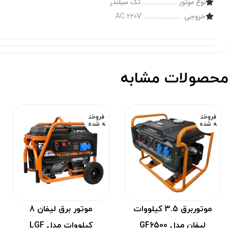
نوع موتور ................. تک سیلندر
خروجی ................... AC 220V
حصولات مشابه
فروخت
فروخت
ه شده
ه شده
موتوربرق 3.5 کیلووات
موتور برق لیفان 8
لیفان مدل GF6500
کیلووات مدل LGF