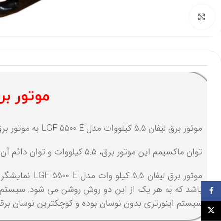
برای بزرگنمایی کلیک کنید
موتور برق لیفان 5.5 ک
موتور برق لیفان 5.5 کیلووات مدل LGF 5500 E به موتور برق مناسب مصارف صنعتی ماننده کارگاه های تولیدی و ... می باشد.
توان ماکسیمم این موتور برق، ۵.۵ کیلووات و توان دائم آن ۵ کیلووات می باشد.
موتور برق لی
فيسبوک
سیستم اینورتری بدون نوسان بوده و کوچکترین نوسان برقی ن
توئیتر (X)