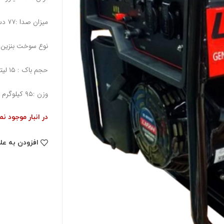
میزان صدا :۷۷ دسی بی
نوع سوخت بنزین
حجم باک : ۱۵ لیتر
وزن :۹۵ کیلوگرم
در انبار موجود ن
افزودن به عل