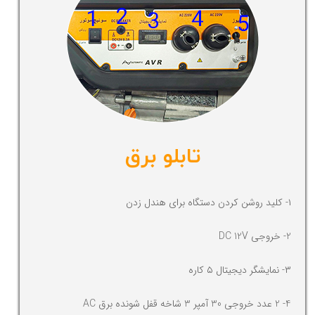
تابلو برق
۱- کلید روشن کردن دستگاه برای هندل زدن
2- خروجی DC 12V
۳- نمایشگر دیجیتال ۵ کاره
4- 2 عدد خروجی 30 آمپر 3 شاخه قفل شونده برق AC