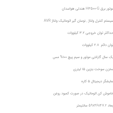
تور برق H3500-G هندلی هواسدان
یستم کنترل ولتاژ , نوسان گیر اتوماتیک ولتاژ AVR
داکثر توان خروجی ۳.۲ کیلووات
وان دائم ۲.۸ کیلووات
ک سال گارانتی موتور و سیم پیچ ۱۰۰% مس
خزن سوخت بنزین ۱۵ لیتری
مایشگر دیجیتال ۵ کاره
اموش کن اتوماتیک در صورت کمبود روغن
اد 59x46x47.2 سانتیمتر