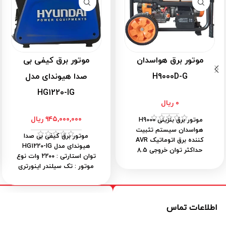
موتور برق هواسدان
موتور برق کیفی بی
H9000D-G
صدا هیوندای مدل
HG1220-IG
۰
ریال
۹۴۵,۰۰۰,۰۰۰
ریال
موتور برق بنزینی H9000
هواسدان سیستم تثبیت
موتور برق کیفی بی صدا
کننده برق اتوماتیک AVR
هیوندای مدل HG1220-IG
حداکثر توان خروجی 8.5
توان استارتی
: ۲۲۰۰ وات
نوع
کیلووات توان دائم 7.5
موتور
: تک سیلندر اینورتری
کیلووات یک سال گارانتی
حجم باک
: ۵ لیتر
سیستم
موتور و سیم پیچ 100% مس
خنک کننده
: هوا و ورغن
مخزن سوخت بنزین 28
سیستم استارت
: هندل
لیتری نمایشگر دیجیتال 5
اطلاعات تماس
ساعت کار مجاز دستگاه
: ۶
کاره خاموش کن اتوماتیک در
ساعت
نوع سوخت
: بنزین
صورت کمبود روغن ابعاد