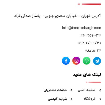
وزن دستگاه
: ۱۸ کیلو
آمپر
:
74x56x58 سانتیمتر وزن
۹ آمپر
فقط 91 کیلوگرم
آدرس: تهران – خیابان سعدی جنوبی – پاساژ صدقی نژاد
Info@irmotorbargh.com
۰۲۱-۳۶۶۱۰۰۳۴
۰۹۱۲-۰۷۹-۹۷۳۰
۲۴ ساعته
لینک های مفید
صفحه اصلی
خدمات مشتریان
فروشگاه
شرایط گارانتی