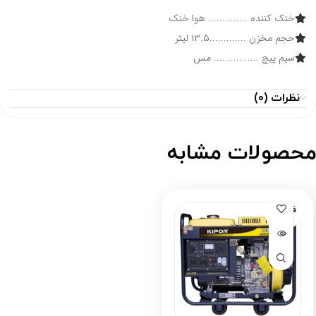
خنک کننده .............. هوا خنک
حجم مخزن .............۱۳.۵ لیتر
سیم پیچ ................ مس
نظرات (۰)
حصولات مشابه
فروخته
شده