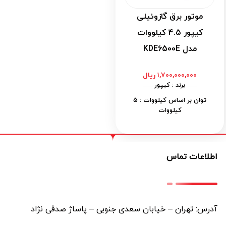
موتور برق گازوئیلی
کیپور ۴.۵ کیلووات
مدل KDE6500E
۱,۷۰۰,۰۰۰,۰۰۰
ریال
برند : کیپور
توان بر اساس کیلووات : ۵
کیلووات
آمپر : ۲۲ آمپر
ظرفیت سوخت : ۱۳.۵ لیتر
اطلاعات تماس
نحوه روشن شدن : هندلی -
استارتی
نوع سوخت : گازوئیل
آدرس: تهران – خیابان سعدی جنوبی – پاساژ صدقی نژاد