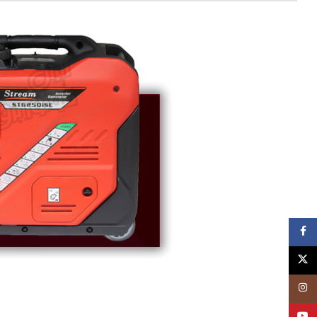
فيسبوک
توئیتر (X)
اینستاگرام
یوتیوب