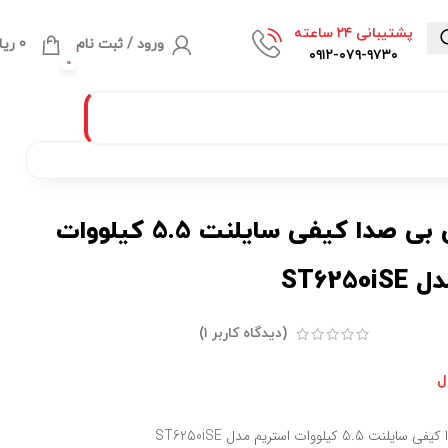
پشتیبانی ۲۴ ساعته
ورود / ثبت نام
0
ریا
۰۹۱۲-۰۷۹-۹۷۳۰
0
موتور برق بی صدا کیفی سایلنت 5.5 کیلووات
ST625
(دیدگاه کاربر
۱
)
ل
کیلووات استریم مدل ST6250iSE