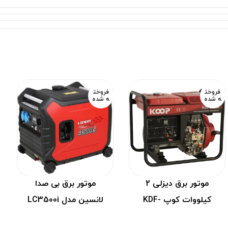
 سایلنت 4 کیلووات استریم مدل ST4500iSE فاقد گارانتی شرکتی می باشد. البته ممکن است نام گارانتی به گوش شما
تبر می باشند تا از این تکنولوژی جدید بتوان به راحتی استفاده نمود.
فروخت
فروخت
ه شده
ه شده
موتور برق دیزلی 2
موتور برق بی صدا
کیلووات کوپ KDF-
لانسین مدل LC3500i
4000X
۹۸۰,۰۰۰,۰۰۰
ریال
موتور برق بی صدا لانسین