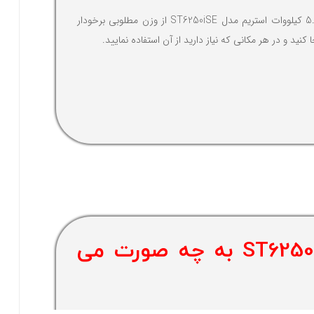
موتور برق کیفی بی صدا یا سایلنت 5.5 کیلووات استریم مدل ST6250iSE از وزن مطلوبی برخودار
نید و در هر مکانی که نیاز دارید از آن استفاده نمایید.
گارانتی موتور برق کیفی بی صدا 5.5 کیلووات استریم مدل ST6250iSE به چه صورت می